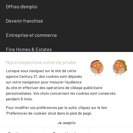
Offres d'emploi
Devenir franchisé
Entreprise et commerce
Fine Homes & Estates
À propos
International
Nous contacter
Mentions légales & CGU et Barèmes d'honoraires
Données personnelles