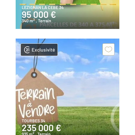
LEZIGNAN LA CEBE 34
95 000 €
2
340 m
, Terrain
Exclusivité
TOURBES 34
235 000 €
2
935 m
, Terrain