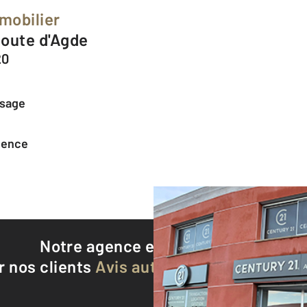
mobilier
Route d'Agde
20
ssage
agence
Notre agence est notée
9,0/10
r nos clients
Avis authentifiés par Qualite