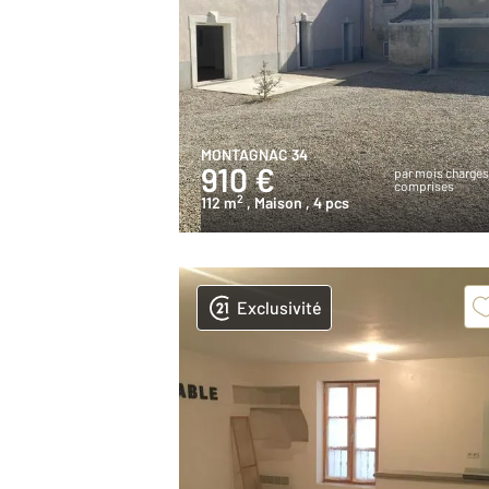
MONTAGNAC 34
910 €
par mois charge
comprises
2
112 m
, Maison
, 4 pcs
Exclusivité