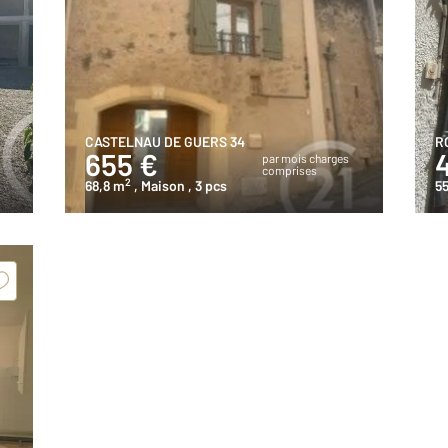
CASTELNAU DE GUERS 34
R
655 €
s
par mois charges
comprises
2
68,8 m
, Maison
, 3 pcs
5