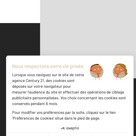
Parlons de vous, parlons biens
500 m
©
Mappy
Votre agence est notée
Achat
Location
Vente
Gestion
9,0
/
10
9,3/10