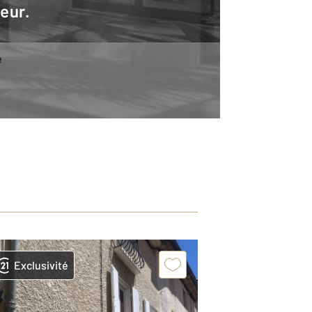
teur.
e
Exclusivité