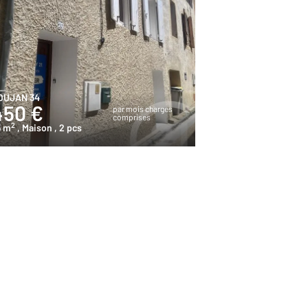
OUJAN 34
450 €
par mois charges
comprises
2
5 m
, Maison
, 2 pcs