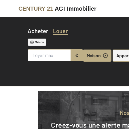
CENTURY 21
AGI Immobilier
Acheter
Louer
Maison
€
Maison
Appar
No
Créez-vous une alerte mail pour être averti quand une annonce est en ligne et consultez la