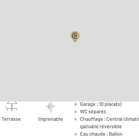
Biens vendus
2
Surface habitable : 147 m
Nombre de pièces : 5
[Voi
Général
Garage : 10 place(s)
WC séparés
Terrasse
Imprenable
Chauffage : Central climati
gainable réversible
Eau chaude : Ballon