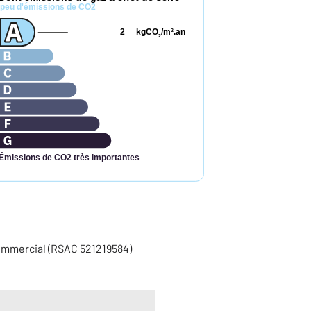
peu d'émissions de CO2
2
kgCO
/m
.an
2
2
Émissions de CO2 très importantes
ommercial (RSAC 521219584)