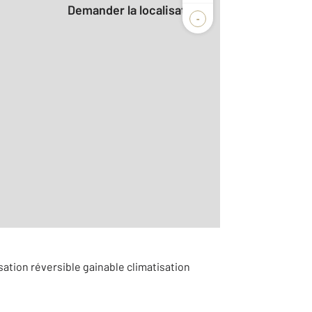
Demander la localisation
-
r le détail]
sation réversible gainable climatisation