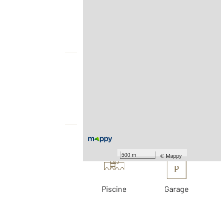
Agence
Vue globale
2
Surface totale : 240 m
2
Surface terrain : 898 m
Équipements
Les plus
500 m
©
Mappy
P
Piscine
Garage