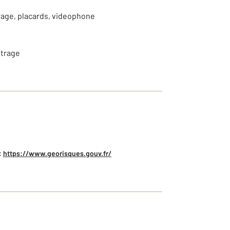
trage, placards, videophone
itrage
:
https://www.georisques.gouv.fr/