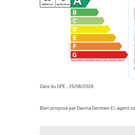
2
2
kWh/m
.an
kg CO
/m
.an
2
logement extrêmement peu performant
Date du DPE : 25/06/2026
Bien proposé par
Davina
Germain
EI
, agent c