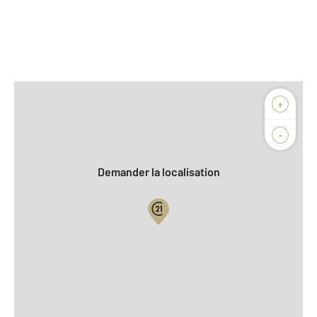
Afficher sur la carte :
+
Agence
-
Demander la localisation
Vue globale
2
Surface totale : 52 m
2
Surface habitable : 52 m
Type d'appartement : F3
ème
Étage : 2