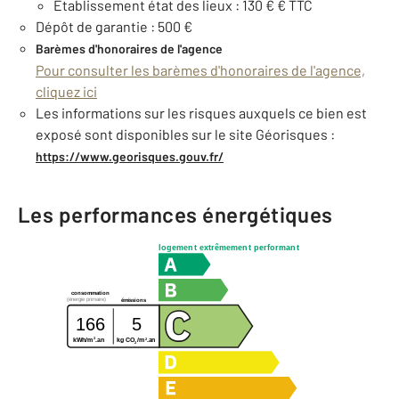
Etablissement état des lieux : 130 € € TTC
Dépôt de garantie : 500 €
Barèmes d'honoraires de l'agence
Pour consulter les barèmes d'honoraires de l'agence,
cliquez ici
Les informations sur les risques auxquels ce bien est
exposé sont disponibles sur le site Géorisques :
https://www.georisques.gouv.fr/
Les performances énergétiques
logement extrêmement performant
consommation
(énergie primaire)
émissions
166
5
2
2
kg CO
/m
.an
kWh/m
.an
2