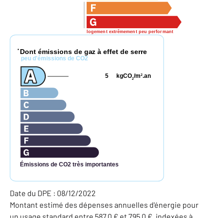
logement extrêmement peu performant
Dont émissions de gaz à effet de serre
*
peu d'émissions de CO2
5
kgCO
/m
.an
2
2
Émissions de CO2 très importantes
Date du DPE : 08/12/2022
Montant estimé des dépenses annuelles d'énergie pour
un usage standard entre 587,0 € et 795,0 €, indexées à