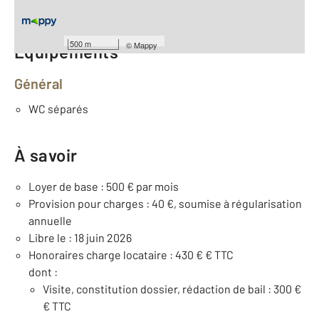
Nombre de pièces : 3
[Voir le détail]
500 m
©
Mappy
Équipements
Général
WC séparés
À savoir
Loyer de base : 500 € par mois
Provision pour charges : 40 €, soumise à régularisation
annuelle
Libre le : 18 juin 2026
Honoraires charge locataire : 430 € € TTC
dont :
Visite, constitution dossier, rédaction de bail : 300 €
€ TTC