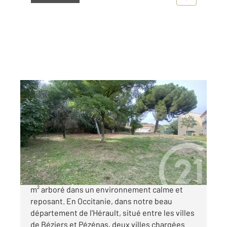
VALROS 34
2
1820 m
Ref : 17151
Terrain à vendre
285 000 €
Valros - Superbe terrain constructible de 1820
m² arboré dans un environnement calme et
reposant. En Occitanie, dans notre beau
département de l'Hérault, situé entre les villes
de Béziers et Pézénas, deux villes chargées