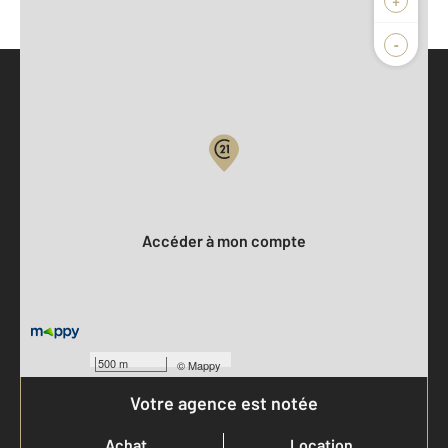
-
Parlons de vous, parlons biens
Votre compte :
Accéder à mon compte
500 m
©
Mappy
Votre agence est notée
Achat
Location