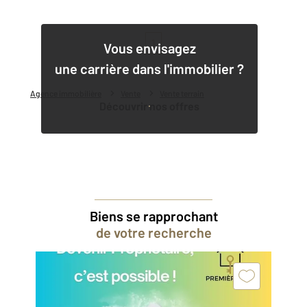
1
Vous envisagez
une carrière dans l'immobilier ?
Agence immobilière
Vente
Vente terrain
Découvrir nos offres
Biens se rapprochant
de votre recherche