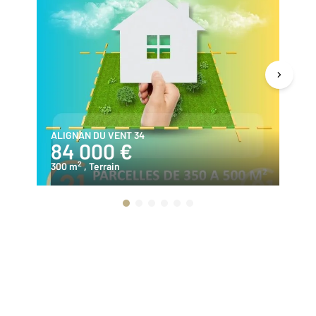
ALIGNAN DU VENT 34
PE
84 000 €
2
2
300 m
, Terrain
70