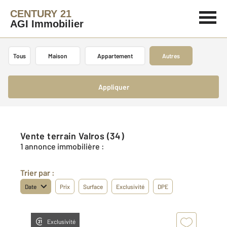
CENTURY 21
AGI Immobilier
Tous
Maison
Appartement
Autres
Appliquer
Vente terrain Valros (34)
1 annonce immobilière :
Trier par :
Date
Prix
Surface
Exclusivité
DPE
Exclusivité