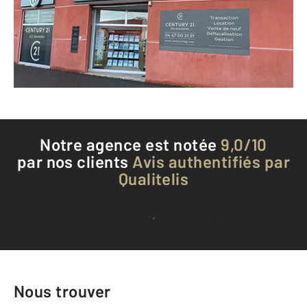
Envoyer un message
Téléphoner à l'agence
Notre agence est notée
9,0/10
par nos clients
Avis authentifiés par
Qualitelis
Voir tous les avis clients
Nous trouver