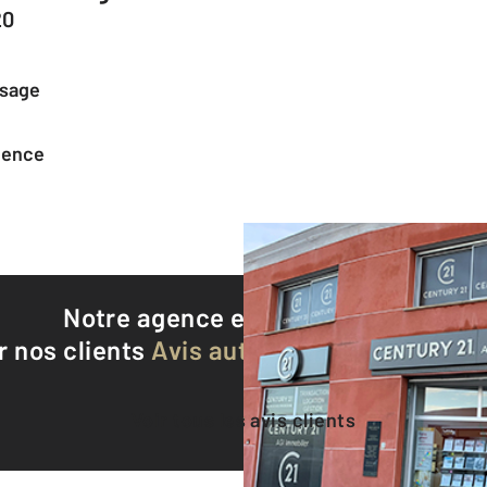
20
ssage
agence
Notre agence est notée
9,0/10
r nos clients
Avis authentifiés par Qualite
Voir tous les avis clients