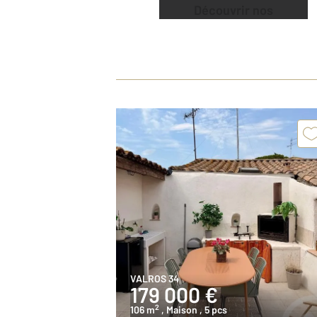
Découvrir nos
offres
VALROS 34
179 000 €
2
106 m
, Maison
, 5 pcs