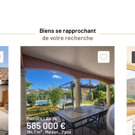
Biens se rapprochant
de votre recherche
MARSEILLAN 34
N
585 000 €
2
184,7 m
, Maison
, 7 pcs
1