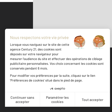
Parlons de vous, parlons biens
500 m
©
Mappy
Votre agence est notée
Achat
Location
Vente
Gestion
9,0
/
10
9,3/10